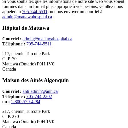
Si vous souhaitez que les informations de notre site web vous soient
fournies dans un format plus approprié à vos besoins, veuillez nous
appeler au
705-744-5511
ou nous envoyer un courriel à
admin@mattawahospital.ca
.
Hôpital de Mattawa
Courriel :
admin@mattawahospital.ca
Téléphone :
705-744-5511
217, chemin Turcotte Park
C. P. 70
Mattawa (Ontario) P0H 1V0
Canada
Maison des Aînés Algonquin
Courriel :
anh-admin@anh.ca
Téléphone :
705-744-2202
ou :
1-800-579-4284
217, chemin Turcotte Park
C. P. 270
Mattawa (Ontario) P0H 1V0
​Canada