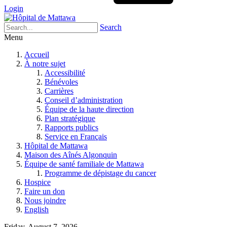
Login
Search
Menu
Accueil
À notre sujet
Accessibilité
Bénévoles
Carrières
Conseil d’administration
Équipe de la haute direction
Plan stratégique
Rapports publics
Service en Français
Hôpital de Mattawa
Maison des Aînés Algonquin
Équipe de santé familiale de Mattawa
Programme de dépistage du cancer
Hospice
Faire un don
Nous joindre
English
Friday, August 7, 2026